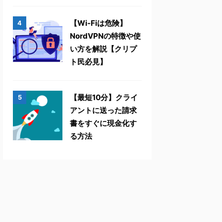
【Wi-Fiは危険】
4
NordVPNの特徴や使
い方を解説【クリプ
ト民必見】
【最短10分】クライ
5
アントに送った請求
書をすぐに現金化す
る方法