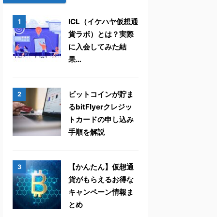
ICL（イケハヤ仮想通
1
貨ラボ）とは？実際
に入会してみた結
果…
ビットコインが貯ま
2
るbitFlyerクレジッ
トカードの申し込み
手順を解説
【かんたん】仮想通
3
貨がもらえるお得な
キャンペーン情報ま
とめ