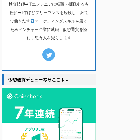
検査技師➡ITエンジニアに転職・挑戦するも
挫折➡1年ほどフリーランスを経験し、派遣
で働きだす
マーケティングスキルを磨く
ためベンチャー企業に就職 | 仮想通貨を怪
しく思う人を減らします
仮想通貨デビューならここ↓↓