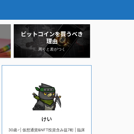
ビットコインを買うべき
理由
周りと差がつく
けい
30歳♂| 仮想通貨&NFT投資含み益7桁 | 臨床