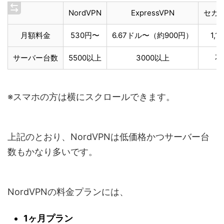
NordVPN
ExpressVPN
セカイ
月額料金
530円〜
6.67ドル〜（約900円）
1,1
サーバー台数
5500以上
3000以上
不
※スマホの方は横にスクロールできます。
上記のとおり、NordVPNは低価格かつサーバー台
数もかなり多いです。
NordVPNの料金プランには、
1ヶ月プラン