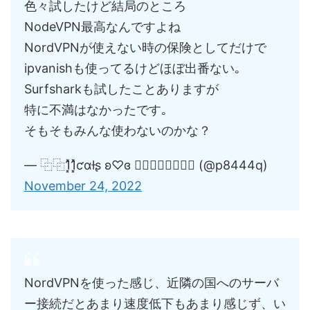
色々試したけど結局のところ
NodeVPN最高なんですよね
NordVPNが使えない時の保険としてだけで
ipvanishも使ってるけどほぼ出番ない｡
Surfsharkも試したことありますが
特に不満はなかったです｡
そもそもみんな使わないのかな？
— ⿻⿻1͓̽1͓̽ƈαƚʂ ʚ♡ɞ 猫⃣魔⃣人⃣⿻⿻ (@p8444q)
November 24, 2022
NordVPNを使った感じ、近隣の国へのサーバ
ー接続だとあまり速度低下もあまり感じず、い