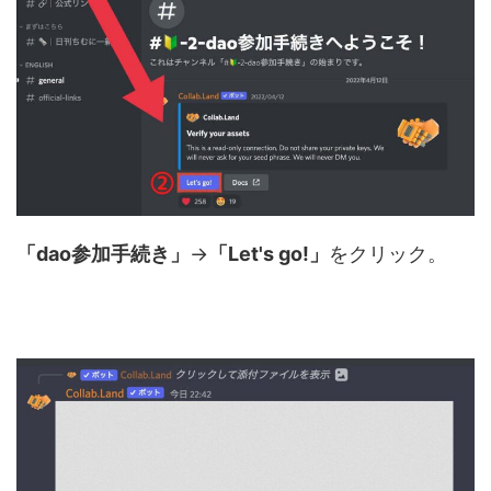
「dao参加手続き」
→
「Let's go!」
をクリック。