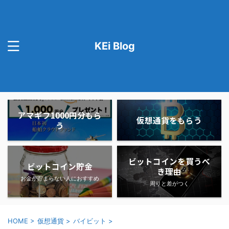
KEi Blog
アマギフ1000円分もら
仮想通貨をもらう
う
ビットコインを買うべ
ビットコイン貯金
き理由
お金が貯まらない人におすすめ
周りと差がつく
HOME
>
仮想通貨
>
バイビット
>