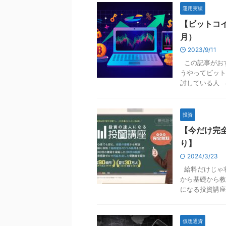
運用実績
【ビットコイ
月）
2023/9/11
この記事がおす
うやってビット
討している人 &nb
投資
【今だけ完
り】
2024/3/23
給料だけじゃ
から基礎から教
になる投資講座』 
仮想通貨