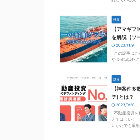
投資
【アマギフ
を解説【ソ
2023/11/9
この記事はこん
やiDeCo以外
投資
【神案件多数
チ)とは？
2023/9/20
不動産投資をし
えてほしい！ 
いかたでも最短 .