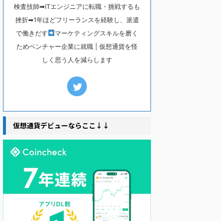
検査技師➡ITエンジニアに転職・挑戦するも
挫折➡1年ほどフリーランスを経験し、派遣
で働きだす
マーケティングスキルを磨く
ためベンチャー企業に就職 | 仮想通貨を怪
しく思う人を減らします
仮想通貨デビューならここ↓↓