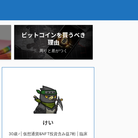
ビットコインを買うべき
理由
周りと差がつく
けい
30歳♂| 仮想通貨&NFT投資含み益7桁 | 臨床