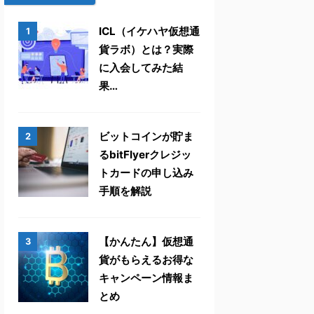
ICL（イケハヤ仮想通
1
貨ラボ）とは？実際
に入会してみた結
果…
ビットコインが貯ま
2
るbitFlyerクレジッ
トカードの申し込み
手順を解説
【かんたん】仮想通
3
貨がもらえるお得な
キャンペーン情報ま
とめ