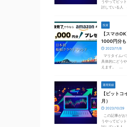
うやってビット
討している人 &nb
投資
【スマホOK
1000円分
2023/11/8
マリタイムバン
具体的にどうや
えます。 ...
運用実績
【ビットコイ
月）
2023/10/29
この記事がおす
うやってビット
討している人 &nb