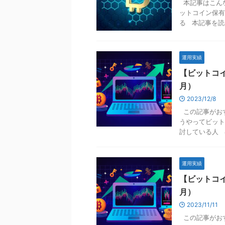
本記事はこんな
ットコイン保有
る 本記事を読め
運用実績
【ビットコイ
月）
2023/12/8
この記事がおす
うやってビット
討している人 &nb
運用実績
【ビットコイ
月）
2023/11/11
この記事がおす