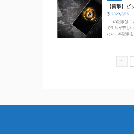
【衝撃】ビ
2023/8/15
この記事はこん
で生活が苦しい
たい 本記事を読
1