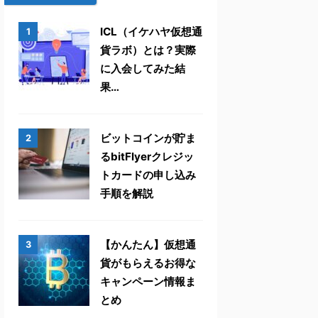
ICL（イケハヤ仮想通
1
貨ラボ）とは？実際
に入会してみた結
果…
ビットコインが貯ま
2
るbitFlyerクレジッ
トカードの申し込み
手順を解説
【かんたん】仮想通
3
貨がもらえるお得な
キャンペーン情報ま
とめ