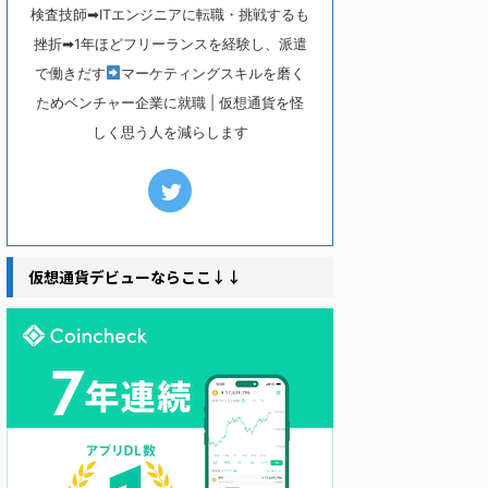
検査技師➡ITエンジニアに転職・挑戦するも
挫折➡1年ほどフリーランスを経験し、派遣
で働きだす
マーケティングスキルを磨く
ためベンチャー企業に就職 | 仮想通貨を怪
しく思う人を減らします
仮想通貨デビューならここ↓↓