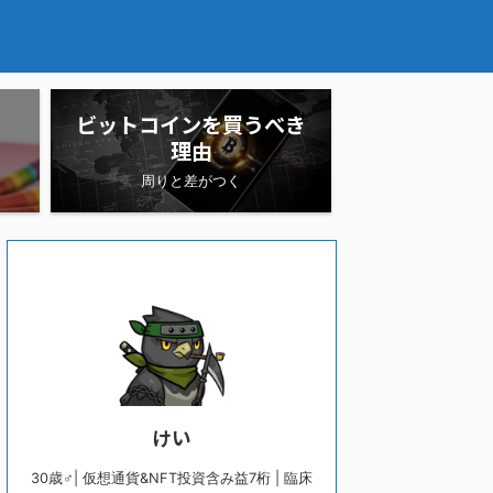
ビットコインを買うべき
理由
周りと差がつく
けい
30歳♂| 仮想通貨&NFT投資含み益7桁 | 臨床